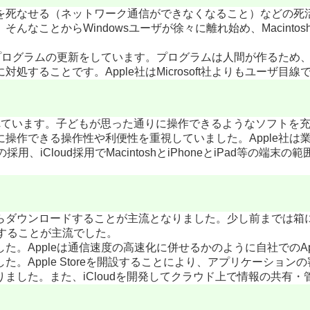
ワークを死なせる（ネットワーク通信ができなくなること）などの
なことからWindowsユーザが徐々に離れ始め、Macinto
定期的にプログラムの更新をしています。プログラムは人間が作るた
することです。Apple社はMicrosoft社よりもユーザ目
作られています。子どもが思った通りに操作できるようなソフトを
操作できる操作性や利便性を重視していました。Apple社は
iCloud採用でMacintoshとiPhoneとiPad等の端末
らダウンロードすることが主流となりました。少し前までは箱
ルすることが主流でした。
Appleは通信速度の高速化に併せるかのように自社でのApple
。Apple Storeを開設することにより、アプリケーション
ました。また、iCloudを開発してクラウド上で情報の共有