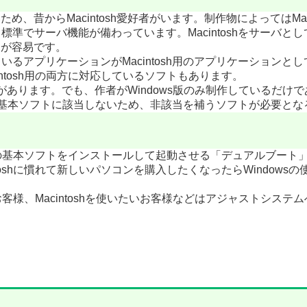
ため、昔からMacintosh愛好者がいます。制作物によってはMac
ため、標準でサーバ機能が備わっています。Macintoshをサーバ
とが容易です。
owsで使っているアプリケーションがMacintosh用のアプリケーシ
intosh用の両方に対応しているソフトもあります。
あります。でも、作者がWindows版のみ制作しているだけであり
x系の基本ソフトに該当しないため、非該当を補うソフトが必要と
の両方の基本ソフトをインストールして起動させる「デュアルブート」
acintoshに慣れて新しいパソコンを購入したくなったらWindow
たいお客様、Macintoshを使いたいお客様などはアジャストシ