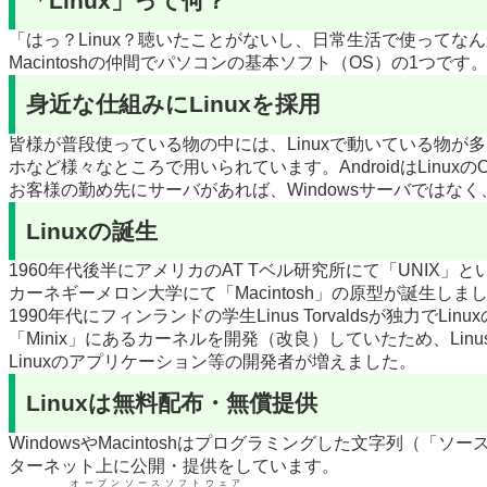
「はっ？Linux？聴いたことがないし、日常生活で使ってなん
Macintoshの仲間でパソコンの基本ソフト（OS）の1つです。
身近な仕組みにLinuxを採用
皆様が普段使っている物の中には、Linuxで動いている物が
ホなど様々なところで用いられています。AndroidはLinu
お客様の勤め先にサーバがあれば、Windowsサーバではなく
Linuxの誕生
1960年代後半にアメリカのAT Tベル研究所にて「
UNIX
」と
カーネギーメロン大学にて「Macintosh」の原型が誕生しま
1990年代にフィンランドの学生
Linus Torvalds
が独力でLinu
「
Minix
」にあるカーネルを開発（改良）していたため、
Linu
Linuxのアプリケーション等の開発者が増えました。
Linuxは無料配布・無償提供
WindowsやMacintoshはプログラミングした文字列
ターネット上に公開・提供をしています。
オープンソースソフトウェア