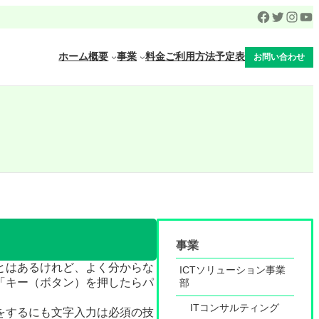
Facebook
Twitter
Inst
Yo
ホーム
概要
事業
料金
ご利用方法
予定表
お問い合わせ
事業
とはあるけれど、よく分からな
ICTソリューション事業
「キー（ボタン）を押したらパ
部
ITコンサルティング
をするにも文字入力は必須の技