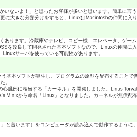
かいないよ！」と思ったお客様が多いと思います。簡単に言うと、Li
更に大きな分類分けをすると、LinuxはMacintoshの仲間に入
多くあります。冷蔵庫やテレビ、コピー機、エレベータ、ゲーム、車
xのOSSを改良して開発された基本ソフトなので、Linuxの仲間に
、Linuxサーバを使っている可能性があります。
いう基本ソフトが誕生し、プログラムの原型を配布することで普
した。
xの心臓部に相当する「カーネル」を開発しました。Linus Torva
s’s Minix
から命名「Linux」となりました。カーネルが無償配
（「ソース」と言います）をコンピュータが読み込んで動作するよう