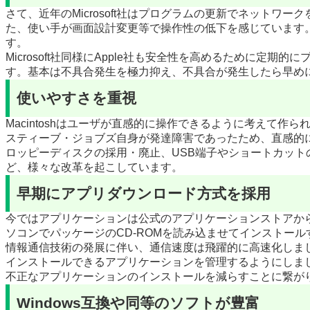
さて、近年のMicrosoft社はプログラムの更新でネット
た、使い手が画面設計変更等で操作性の低下を感じています。そん
す。
Microsoft社同様にApple社も安全性を高めるために
す。基本は不具合発生を極力抑え、不具合が発生したら早めに対処
使いやすさを重視
Macintoshはユーザが直感的に操作できるように考えて
スティーブ・ジョブズ自身が発達障害であったため、直感的に
ロッピーディスクの採用・廃止、USB端子やショートカットの採用、
ど、様々な改革を起こしています。
早期にアプリダウンロード方式を採用
今ではアプリケーションは公式のアプリケーションストアか
ソコンでパッケージのCD-ROMを読み込ませてインストー
情報通信技術の発展に伴い、通信速度は飛躍的に高速化しました。
インストールできるアプリケーションを管理するようにしました
不正なアプリケーションのインストールを減らすことに繋がり
Windows互換や同等のソフトが豊富