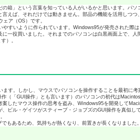
だの箱」という言葉を知っている人がいるかと思います。パソ
と言えば、それだけでは動きません。部品の機能を活用しつつ
ウェア（OS）です。
いやすいように作られています。Windows95が発売された
及に一役買いました。それまでのパソコンは白黒画面上で、人
ます）。
思います。しかし、マウスでパソコンを操作することを最初に考案
操作（「GUI操作」とも言います）のパソコンの初代はMacinto
考案したマウス操作の思考を盗み、Windows95を開発してMaci
ビル・ゲイツがスティーブ・ジョブズのGUI操作を真似してWi
た。
ザでもあるため、気持ちが熱くなり、前置きが長くなりました