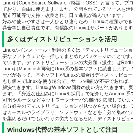
Linuxは
Open Source Software
（略語：OSS）と言って、プ
ており、自由に使えます。また、公開されているソースを活用
配布可能等で支持・改良され、日々進化が進んでいます。
好みや使いやすさは一人ひとり違うため、Linuxに種類ができ、
具合等は自己責任です。有償版のLinuxはサポートがありま
多くはディストリビューションを活用
Linuxのインストール・利用の多くは「ディストリビューシ
要なソフトウェアを一括してまとめたパッケージのことです
ています。ディストリビューションの大分類（派生）はRedHat
LinuxはMacintosh同様にUnix系の基本ソフトに該
ーバがあって、基本ソフトがLinuxの場合はディストリビ
もし個人でLinuxを使う場合で、サーバ機能が不要であれ
解決できます。LinuxはWindows同様の使い方ができま
ます。「身近な仕組みにLinuxを採用」で紹介したAndroid
VPNやルータなどネットワークサーバの機能を搭載していま
自分好みのディストリビューションが見つからない場合は、
はカーネルやライブラリ、ソフトウェアなどを自分で集めて
を集めるだけでもかなりの労力となるため、ディストリビュ
Windows代替の基本ソフトとして注目