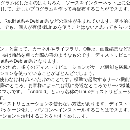
ログラム化したものはもちろん、ソースをインターネット上に
して、新しいプログラムを作って再配布することができます。L
RedHat系やDebian系などの派生が生まれています。基本的
す。でも、個人が有償版Linuxを使うことはないと思ってもらっ
ョン」と言って、カーネルやライブラリ、Office、画像編集な
。要は商品を買った際の箱のようなものです。ディストリビュ
系やDebian系となります。
当します。そのため、多くのディストリビューションがサーバ機能を
ューションを使っていることがほとんどでしょう。
ば、使わなければいいだけのことです。標準で起動するサーバ機
す。実際のところ、お客様によっては既に身近なところでサーバ機能
系スマホです。「Android」という名称のLinuxディストリビ
す。
ディストリビューションを使わない方法があります。ディスト
パッケージ化し、パソコンへインストールすることはできます
ーションを活用することをおすすめします。