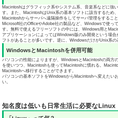
Macintoshはグラフィック系やシステム系、音楽系などに強い
す。また、MacintoshはUnix系の基本ソフトに該当する
Macintoshからサーバへ遠隔操作をしてサーバ管理をするこ
Microsoft社のOfficeやAdobe社の製品など、Wind
す。無料で使えるフリーソフトの中には、Windows用とMac
アプリケーションによってはWindows版のみ開発という場合が
フトがあることが多いです。逆に、WindowsだけがUni
WindowsとMacintoshを併用可能
パソコンの性能によりますが、WindowsとMacintosh
を使いつつ、Macintoshも使ってMacintoshに慣れる。M
Macintoshへ移行することができます。
パソコンの基本ソフトをWindowsからMacintoshへ変え
い。
知名度は低いも日常生活に必要なLinux
「Linux」って何？