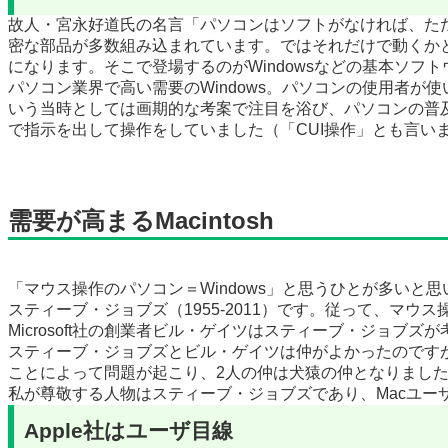
故人・宮永好道氏の名言「パソコンはソフトがなければ、た
密な部品が多数組み込まれています。ではそれだけで動くか
になります。そこで登場するのがWindowsなどの基本ソフト
パソコン業界で高い需要のWindows。パソコンの使用者が使
いう当時としては画期的な考案で注目を浴び、パソコンの普
で指示を出して操作をしていました（「CUI操作」とも言い
需要が高まるMacintosh
「マウス操作のパソコン＝Windows」と思うひとが多いと
スティーブ・ジョブズ（1955-2011）です。従って、マウス
Microsoft社の創業者ビル・ゲイツはスティーブ・ジョブズが
スティーブ・ジョブズとビル・ゲイツは仲がよかったのですが、
ことによって問題が起こり、2人の仲は犬猿の仲となりまし
私が尊敬する人物はスティーブ・ジョブズであり、Macユー
Apple社はユーザ目線