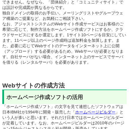
できません。なぜなら、「団体紹介」と「コミュニティサイト」で
は設計や完成図が異なるからです。
独自ドメインの取得のお手伝い。メーリングリストやグループウェ
ア構築のご提案など、お気軽にご相談下さい。
なお、アジャストシステムのWebサイト作成サービスはお客様のご
希望に応じて、制作方法をホームページ作成ソフトにするか、クラ
ウドサービスにするか選定します。1サイト10ページを目安にしてい
ます。11ページ以上のページ作成時は追加料金を加算します。ま
た、必要に応じてWebサイトのデータをインターネット上に公開
（アップロード）する必要があるため、Webサーバが必要となりま
す。自社サーバがない場合、インターネット上のサービスでサーバ
を借りる（レンタルサーバ）を必要があります。
Webサイトの作成方法
ホームページ作成ソフトの活用
「ホームページ作成ソフト」の文字を見て連想したソフトウェアは
日本IBM社が1994年に開発・販売した「
ホームページビルダー
」と
いう人が多いと思います。それだけ日本ではホームページビルダー
が定着しています。なお、ホームページビルダーは2010年のバージ
ョン15からジャストシステム社が開発・販売をしています。