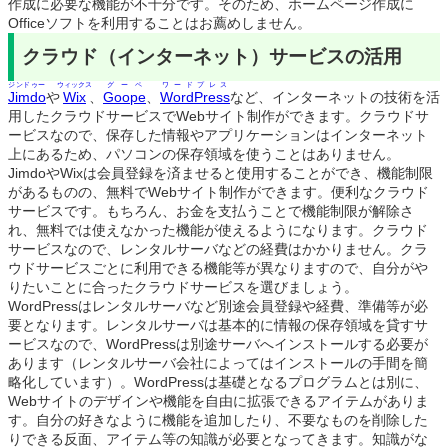
作成に必要な機能が不十分です。そのため、ホームページ作成に
Officeソフトを利用することはお薦めしません。
クラウド（インターネット）サービスの活用
ジンドゥー
ウィックス
グーペ
ワードプレス
Jimdo
や
Wix
、
Goope
、
WordPress
など、インターネットの技術を活
用したクラウドサービスでWebサイト制作ができます。クラウドサ
ービスなので、保存した情報やアプリケーションはインターネット
上にあるため、パソコンの保存領域を使うことはありません。
JimdoやWixは会員登録を済ませると使用することができ、機能制限
があるものの、無料でWebサイト制作ができます。便利なクラウド
サービスです。もちろん、お金を支払うことで機能制限が解除さ
れ、無料では使えなかった機能が使えるようになります。クラウド
サービスなので、レンタルサーバなどの経費はかかりません。クラ
ウドサービスごとに利用できる機能等が異なりますので、自分がや
りたいことに合ったクラウドサービスを選びましょう。
WordPressはレンタルサーバなど別途会員登録や経費、準備等が必
要となります。レンタルサーバは基本的に情報の保存領域を貸すサ
ービスなので、WordPressは別途サーバへインストールする必要が
あります（レンタルサーバ会社によってはインストールの手間を簡
略化しています）。WordPressは基礎となるプログラムとは別に、
Webサイトのデザインや機能を自由に拡張できるアイテムがありま
す。自分の好きなように機能を追加したり、不要なものを削除した
りできる反面、アイテム等の知識が必要となってきます。知識がな