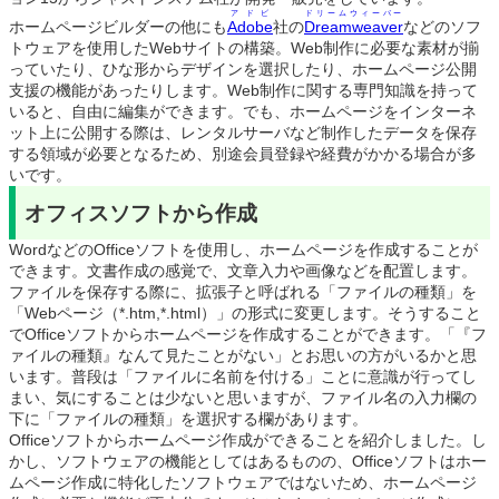
アドビ
ドリームウィーバー
ホームページビルダーの他にも
Adobe
社の
Dreamweaver
などのソフ
トウェアを使用したWebサイトの構築。Web制作に必要な素材が揃
っていたり、ひな形からデザインを選択したり、ホームページ公開
支援の機能があったりします。Web制作に関する専門知識を持って
いると、自由に編集ができます。でも、ホームページをインターネ
ット上に公開する際は、レンタルサーバなど制作したデータを保存
する領域が必要となるため、別途会員登録や経費がかかる場合が多
いです。
オフィスソフトから作成
WordなどのOfficeソフトを使用し、ホームページを作成することが
できます。文書作成の感覚で、文章入力や画像などを配置します。
ファイルを保存する際に、拡張子と呼ばれる「ファイルの種類」を
「Webページ（*.htm,*.html）」の形式に変更します。そうすること
でOfficeソフトからホームページを作成することができます。「『フ
ァイルの種類』なんて見たことがない」とお思いの方がいるかと思
います。普段は「ファイルに名前を付ける」ことに意識が行ってし
まい、気にすることは少ないと思いますが、ファイル名の入力欄の
下に「ファイルの種類」を選択する欄があります。
Officeソフトからホームページ作成ができることを紹介しました。し
かし、ソフトウェアの機能としてはあるものの、Officeソフトはホー
ムページ作成に特化したソフトウェアではないため、ホームページ