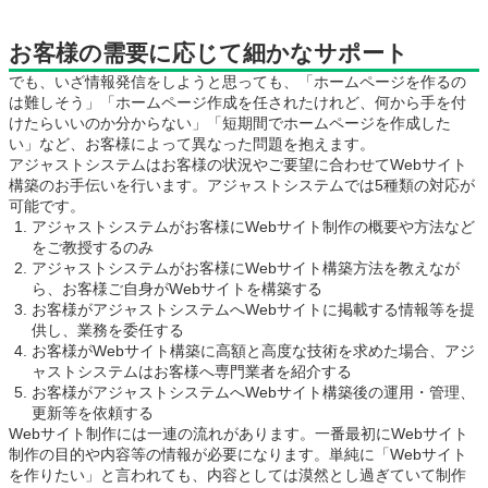
お客様の需要に応じて細かなサポート
でも、いざ情報発信をしようと思っても、「ホームページを作るの
は難しそう」「ホームページ作成を任されたけれど、何から手を付
けたらいいのか分からない」「短期間でホームページを作成した
い」など、お客様によって異なった問題を抱えます。
アジャストシステムはお客様の状況やご要望に合わせてWebサイト
構築のお手伝いを行います。アジャストシステムでは5種類の対応が
可能です。
アジャストシステムがお客様にWebサイト制作の概要や方法など
をご教授するのみ
アジャストシステムがお客様にWebサイト構築方法を教えなが
ら、お客様ご自身がWebサイトを構築する
お客様がアジャストシステムへWebサイトに掲載する情報等を提
供し、業務を委任する
お客様がWebサイト構築に高額と高度な技術を求めた場合、アジ
ャストシステムはお客様へ専門業者を紹介する
お客様がアジャストシステムへWebサイト構築後の運用・管理、
更新等を依頼する
Webサイト制作には一連の流れがあります。一番最初にWebサイト
制作の目的や内容等の情報が必要になります。単純に「Webサイト
を作りたい」と言われても、内容としては漠然とし過ぎていて制作