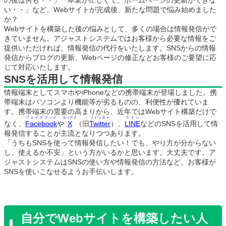
の後は何も・・」「本業が忙しくて、ホームページの更新ができな
い・・」など、Webサイトが完成後、新たな問題で悩み始めました
か？
Webサイトを構築した後の悩みとして、多くの場合は情報発信がで
きていません。アジャストシステムではお客様から必要な情報をご
提供いただければ、情報発信の代行をいたします。SNSからの情報
発信からブログの更新、Webページの修正などお客様のご要望に応
じて対応いたします。
SNSを活用して情報発信
情報端末としてスマホやiPhoneなどの携帯端末が登場しました。携
帯端末はパソコンより機能等が劣るものの、利便性が優れていま
す。携帯端末の需要の高まりから、近年ではWebサイト構築だけで
フェイスブック
エックス
ツイッター
ライン
なく、
Facebook
や
X
（旧
Twitter
）、
LINE
などのSNSを活用して情
報発信することが主流となりつつあります。
「うちもSNSを使って情報発信したい！でも、やり方が分からない
し、使えるか不安」という方がいるかと思います。大丈夫です。ア
ジャストシステムはSNSの使い方や情報発信の方法など、お客様が
SNSを使いこなせるようお手伝いします。
自分でWebサイトを構築したい人