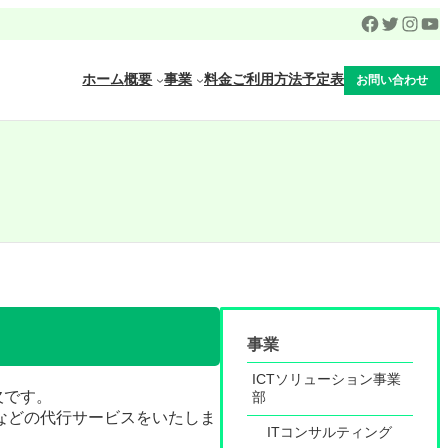
Facebook
Twitter
Inst
Yo
ホーム
概要
事業
料金
ご利用方法
予定表
お問い合わせ
事業
ICTソリューション事業
欠です。
部
などの代行サービスをいたしま
ITコンサルティング