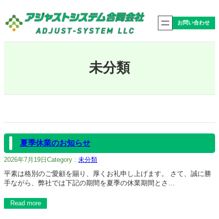
内
容
お問い合わせ
を
ス
キ
ッ
プ
未分類
夏季休業のお知らせ
2026年7月19日
Category :
未分類
平素は格別のご愛顧を賜り、厚くお礼申し上げます。 さて、誠に勝
手ながら、弊社では下記の期間を夏季の休業期間とさ…
Read more