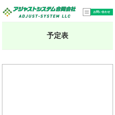
内
容
お問い合わせ
を
ス
キ
ッ
プ
予定表