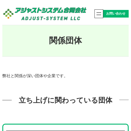
内
容
お問い合わせ
を
ス
キ
ッ
プ
関係団体
弊社と関係が深い団体や企業です。
立ち上げに関わっている団体
グ