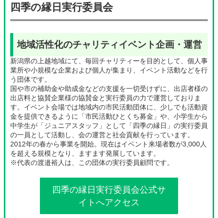
ー
四季の縁日実行委員会
プ
リ
ン
ク
地域活性化のチャリティイベント企画・運営
新潟県の上越地域にて、毎回チャリティーを目的として、個人事
業所や小規模な企業および個人が集まり、イベント活動などを行
う団体です。
国や市の補助金や助成金などの支援を一切受けずに、出店者様の
出店料と協賛企業様の協賛金と実行委員の力で運営しておりま
す。イベント会場では地域内の市民活動団体に、少しでも活動資
金を提供できるように「市民活動ひとくち募金」や、小学生から
中学生が「ジュニアスタッフ」として「四季の縁日」の実行委員
の一員として活動し、会の運営と社会貢献を行っています。
2012年の春から事業を開始。現在はイベント来場者数が3,000人
を超える規模となり、ますます発展しています。
※代表の渡邉裕人は、この団体の実行委員顧問です。
四季の縁日実行委員会公式サ
イトへアクセス